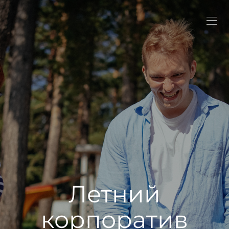
Летний
корпоратив